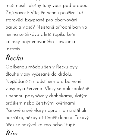
muži nosili falešný tuhý vous pod bradou.
Zajímavost: Víte, že hennu používali už 
starověcí Egypťané pro obarvování 
paruk a vlasů? Nejstarší přírodní barvivo 
henna se získává z listů řapíku keře 
latinsky pojmenovaného Lawsonia 
Inermis.
Řecko
Oblíbenou módou žen v Řecku byly 
dlouhé vlasy vyčesané do drdolu. 
Nejžádanějším odstínem pro barvené 
vlasy byla červená. Vlasy se pak společně 
s hennou posypávaly drahokamy, zlatým 
práškem nebo čerstvými květinami. 
Pánové si své vlasy naproti tomu stříhali 
nakrátko, někdy až téměř dohola. Takový 
účes se nazýval koleno neboli tupé.
Řím