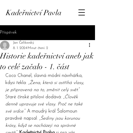
Kadeřnictví Pavla
Příspěvek
Jan Čelikovský
8. 1. 2024
Minut čtení: 2
Historie kadeřnictví aneb jak
to celé začalo - 1. část
Coco Chanel, slavná módní návrhářka, 
kdysi řekla: „
Žena, která si ostříhá vlasy, 
je připravená na to, změnit celý svět
.“ 
Staré čínské přísloví dodává: „
Člověk 
denně upravuje své vlasy. Proč ne také 
své srdce
.“ A moudrý král Šalomoun 
pravdivě napsal: „
Šediny jsou korunou 
krásy, když se nacházejí na správné 
cestě
.“ 
Kadeřnictví Praha
si pro vás 