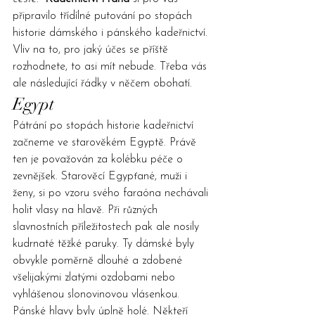
připravilo třídílné putování po stopách 
historie dámského i pánského kadeřnictví. 
Vliv na to, pro jaký účes se příště 
rozhodnete, to asi mít nebude. Třeba vás 
ale následující řádky v něčem obohatí.
Egypt
Pátrání po stopách historie kadeřnictví 
začneme ve starověkém Egyptě. Právě 
ten je považován za kolébku péče o 
zevnějšek. Starověcí Egypťané, muži i 
ženy, si po vzoru svého faraóna nechávali 
holit vlasy na hlavě. Při různých 
slavnostních příležitostech pak ale nosily 
kudrnaté těžké paruky. Ty dámské byly 
obvykle poměrně dlouhé a zdobené 
všelijakými zlatými ozdobami nebo 
vyhlášenou slonovinovou vlásenkou. 
Pánské hlavy byly úplně holé. Někteří 