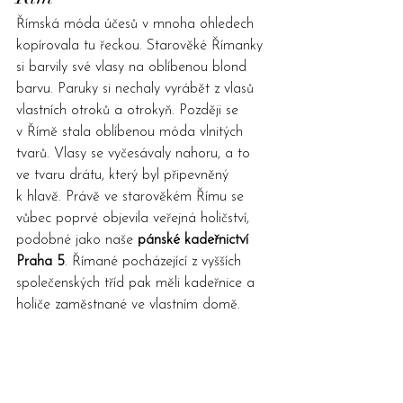
Římská móda účesů v mnoha ohledech 
kopírovala tu řeckou. Starověké Římanky 
si barvily své vlasy na oblíbenou blond 
barvu. Paruky si nechaly vyrábět z vlasů 
vlastních otroků a otrokyň. Později se 
v Římě stala oblíbenou móda vlnitých 
tvarů. Vlasy se vyčesávaly nahoru, a to 
ve tvaru drátu, který byl připevněný 
k hlavě. Právě ve starověkém Římu se 
vůbec poprvé objevila veřejná holičství, 
podobné jako naše 
pánské kadeřnictví 
Praha 5
. Římané pocházející z vyšších 
společenských tříd pak měli kadeřnice a 
holiče zaměstnané ve vlastním domě.