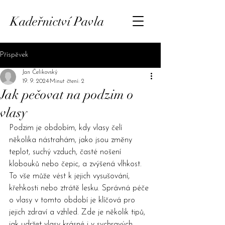
Kadeřnictví Pavla
Příspěvek
Jan Čelikovský
19. 9. 2024
Minut čtení: 2
Jak pečovat na podzim o
vlasy
Podzim je obdobím, kdy vlasy čelí 
několika nástrahám, jako jsou změny 
teplot, suchý vzduch, časté nošení 
klobouků nebo čepic, a zvýšená vlhkost. 
To vše může vést k jejich vysušování, 
křehkosti nebo ztrátě lesku. Správná péče 
o vlasy v tomto období je klíčová pro 
jejich zdraví a vzhled. Zde je několik tipů, 
jak udržet vlasy krásné i v sychravých 