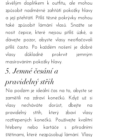
skvělým doplňkem k outfitu, ale mohou 
způsobit nadměrné zahřátí pokožky hlavy 
a její přehřátí. Příliš těsné pokrývky mohou 
také způsobit lámání vlasů. Snažte se 
nosit čepice, které nejsou příliš úzké, a 
dávejte pozor, abyste vlasy neotlačovali 
příliš často. Po každém nošení je dobré 
vlasy důkladně prokrvit jemným 
masírováním pokožky hlavy.
5. Jemné česání a 
pravidelný střih
Na podzim je ideální čas na to, abyste se 
zaměřili na zdraví konečků. Když už si 
vlasy necháváte dorůst, dbejte na 
pravidelný střih, který zbaví vlasy 
roztřepených konečků. Používejte kvalitní 
hřebeny nebo kartáče s přírodními 
štětinami, které nezpůsobují lámání. Vlasy 