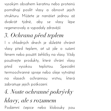
vysokým obsahem keratinu nebo proteinů 
pomáhají posílit vlasy a obnovit jejich 
strukturu. Můžete je nanášet jednou až 
dvakrát týdně, aby se vlasy lépe 
regenerovaly a vypadaly zdravější.
3. Ochrana před teplem
I v chladných dnech je důležité chránit 
vlasy před teplem, ať už jde o sušení 
fénem nebo použití žehličky na vlasy. Vždy 
používejte produkty, které chrání vlasy 
před vysokou teplotou. Speciální 
termoochranné spreje nebo oleje vytvářejí 
na vlasech ochrannou vrstvu, která 
zabraňuje jejich poškození.
4. Noste ochranné pokrývky 
hlavy, ale s rozumem
Podzimní čepice nebo klobouky jsou 