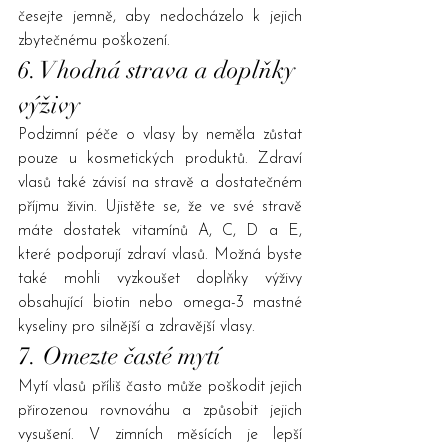
česejte jemně, aby nedocházelo k jejich 
zbytečnému poškození.
6. Vhodná strava a doplňky 
výživy
Podzimní péče o vlasy by neměla zůstat 
pouze u kosmetických produktů. Zdraví 
vlasů také závisí na stravě a dostatečném 
příjmu živin. Ujistěte se, že ve své stravě 
máte dostatek vitamínů A, C, D a E, 
které podporují zdraví vlasů. Možná byste 
také mohli vyzkoušet doplňky výživy 
obsahující biotin nebo omega-3 mastné 
kyseliny pro silnější a zdravější vlasy.
7. Omezte časté mytí
Mytí vlasů příliš často může poškodit jejich 
přirozenou rovnováhu a způsobit jejich 
vysušení. V zimních měsících je lepší 