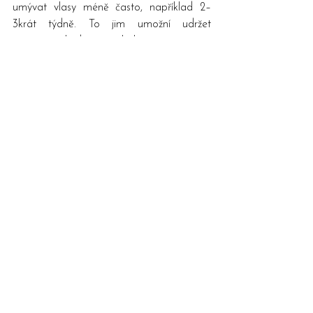
umývat vlasy méně často, například 2–
3krát týdně. To jim umožní udržet 
přirozenou hydrataci a lesk.
Pokud máte jakýkoli dotaz, stavte se u 
nás. 
Kadeřnictví Praha
 Pavly Bělohlávkové 
je tu pro vás.