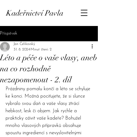
Kadeřnictví Pavla
Příspěvek
Jan Čelikovský
31. 8. 2024
Minut čtení: 2
Léto a péče o vaše vlasy, aneb
na co rozhodně
nezapomenout - 2. díl
Prázdniny pomalu končí a léto se schyluje 
ke konci. Možná pociťujete, že si slunce 
vybralo svou daň a vaše vlasy ztrácí 
hebkost, lesk či objem. Jak rychle a 
prakticky oživit vaše kadeře? Bohužel 
mnoho vlasových přípravků obsahuje 
spoustu ingrediencí s nevyslovitelnými 