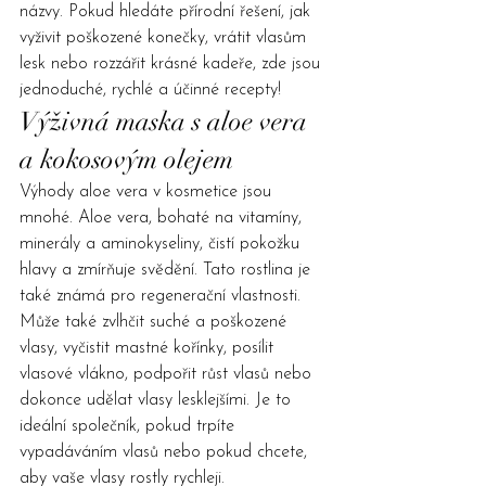
názvy. Pokud hledáte přírodní řešení, jak 
vyživit poškozené konečky, vrátit vlasům 
lesk nebo rozzářit krásné kadeře, zde jsou 
jednoduché, rychlé a účinné recepty!
Výživná maska ​​s aloe vera 
a kokosovým olejem
Výhody aloe vera v kosmetice jsou 
mnohé. Aloe vera, bohaté na vitamíny, 
minerály a aminokyseliny, čistí pokožku 
hlavy a zmírňuje svědění. Tato rostlina je 
také známá pro regenerační vlastnosti. 
Může také zvlhčit suché a poškozené 
vlasy, vyčistit mastné kořínky, posílit 
vlasové vlákno, podpořit růst vlasů nebo 
dokonce udělat vlasy lesklejšími. Je to 
ideální společník, pokud trpíte 
vypadáváním vlasů nebo pokud chcete, 
aby vaše vlasy rostly rychleji.