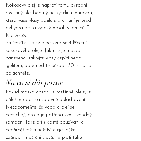
Kokosový olej je naproti tomu přírodní 
rostlinný olej bohatý na kyselinu laurovou, 
která vaše vlasy posiluje a chrání je před 
dehydratací, a vysoký obsah vitamínů E, 
K a železa.
Smíchejte 4 lžíce aloe vera se 4 lžícemi 
kokosového oleje. Jakmile je maska ​​
nanesena, zakryjte vlasy čepicí nebo 
igelitem, poté nechte působit 30 minut a 
opláchněte.
Na co si dát pozor
Pokud maska obsahuje rostlinné oleje, je 
důležité dbát na správné oplachování. 
Nezapomeňte, že voda a olej se 
nemíchají, proto je potřeba zvolit vhodný 
šampon. Také příliš časté používání a 
nepřiměřené množství oleje může 
způsobit maštění vlasů. To platí také, 