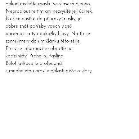
pokud necháte masku ve vlasech dlouho. 
Neprodloužíte tím ani nezvýšíte její účinek.
Než se pustíte do přípravy masky, je 
dobré znát potřeby vašich vlasů, 
poréznost a typ pokožky hlavy. Na to se 
zaměříme v dalším článku této série.
Pro více informací se obraťte na 
kadeřnictví Praha 5
. Pavlína 
Bělohlávková je profesionál 
s mnohaletou praxí v oblasti péče o vlasy.