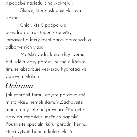
v podobě následujícího „koktejlu“: 
·         Slunce, které oslabuje vlasová 
vlákna.
·         Chlor, který podporuje 
dehydrataci, roztřepené konečky, 
lámavost a který mění barvu barvených a 
odbarvených vlasů.
·         Mořská voda, která díky svému 
PH udělá vlasy porézní, suché a křehké 
tím, že absorbuje veškerou hydrataci ve 
vlasovém vláknu.
Ochrana
Jak zabránit tomu, abyste po dovolené 
místo vlasů neměli slámu? Zachovejte 
rutinu a myslete na prevenci. Připravte 
vlasy na expozici slunečních paprsků. 
Používejte speciální kúru, přírodní hennu, 
která vytvoří bariéru kolem vlasů.