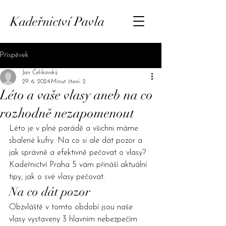
Kadeřnictví Pavla
Příspěvek
Jan Čelikovský
29. 6. 2024
Minut čtení: 2
Léto a vaše vlasy aneb na co
rozhodně nezapomenout
Léto je v plné parádě a všichni máme 
sbalené kufry. Na co si ale dát pozor a 
jak správně a efektivně pečovat o vlasy? 
Kadeřnictví Praha 5
 vám přináší aktuální 
tipy, jak o své vlasy pečovat.
Na co dát pozor
Obzvláště v tomto období jsou naše 
vlasy vystaveny 3 hlavním nebezpečím 