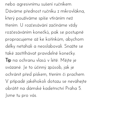
nebo agresivnímu sušení ručníkem. 
Dáváme přednost ručníku z mikrovlákna, 
který používáme spíše vtíráním než 
třením. U rozčesávání začínáme vždy 
rozčesáváním konečků, pak se postupně 
propracujeme až ke kořínkům, abychom 
délky netahali a neoslabovali. Snažte se 
také zastříhávat pravidelně konečky.
Tip
 na ochranu vlasů v létě: Mějte je 
svázané. Je to účinný způsob, jak je 
ochránit před pískem, třením či prachem.
V případě jakéhokoli dotazu se neváhejte 
obrátit na 
dámské kadeřnictví Praha 5
. 
Jsme tu pro vás.