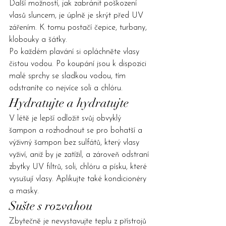
Další možností, jak zabránit poškození 
vlasů sluncem, je úplně je skrýt před UV 
zářením. K tomu postačí čepice, turbany, 
klobouky a šátky.
Po každém plavání si opláchněte vlasy 
čistou vodou. Po koupání jsou k dispozici 
malé sprchy se sladkou vodou, tím 
odstraníte co nejvíce soli a chlóru.
Hydratujte a hydratujte
V létě je lepší odložit svůj obvyklý 
šampon a rozhodnout se pro bohatší a 
výživný šampon bez sulfátů, který vlasy 
vyživí, aniž by je zatížil, a zároveň odstraní 
zbytky UV filtrů, soli, chlóru a písku, které 
vysušují vlasy. Aplikujte také kondicionéry 
a masky.
Sušte s rozvahou
Zbytečně je nevystavujte teplu z přístrojů 