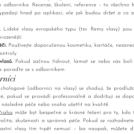
 odborníka. Recenze, školení, reference – to všechno hr
vypadají hned po aplikaci, ale jak budou držet a co zů
.
 Lidské vlasy evropského typu (tzv. Remy vlasy) jsou s
rozenější.
či.
 Používejte doporučenou kosmetiku, kartáče, nezane
ontroly.
vlasů.
 Pokud začnou řídnout, lámat se nebo vás bolí 
a poraďte se s odborníkem.
rníci
chologové (odborníci na vlasy) se shodují, že prodlužo
é, pokud se provádí profesionálně a dodržují se doporu
následné péče nebo snaha ušetřit na kvalitě.
Praha
 může být bezpečné a krásné řešení pro ty, kdo t
valita, zkušenosti a správná péče. Pokud se rozhodnete
lastní vlasy tím trpět nemusí – ba naopak, můžete d