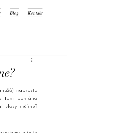
e
Blog
Kontakt
ne?
mužů) naprosto 
 v tom pomáhá 
í vlasy ničíme? 