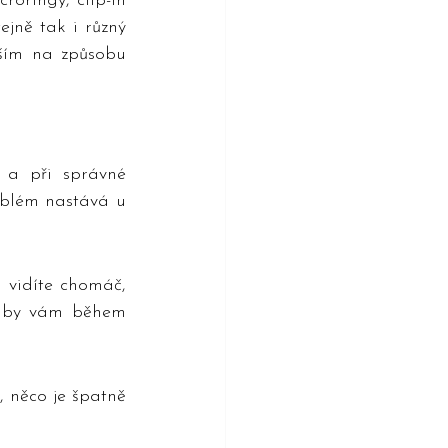
oringy, clip-in 
jně tak i různý 
ším na způsobu 
 a při správné 
oblém nastává u 
 vidíte chomáč, 
ré by vám během 
 něco je špatně 