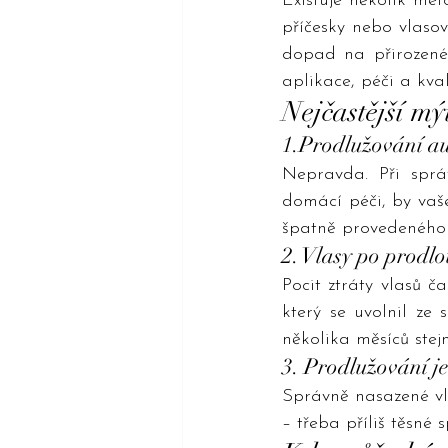
Existuje několik met
příčesky nebo vlaso
dopad na přirozené 
aplikace, péči a kva
Nejčastější mýt
1.Prodlužování au
Nepravda. Při sprá
domácí péči, by vaš
špatně provedeného
2. Vlasy po prodl
Pocit ztráty vlasů č
který se uvolnil ze
několika měsíců stejn
3. Prodlužování je
Správně nasazené vla
– třeba příliš těsné