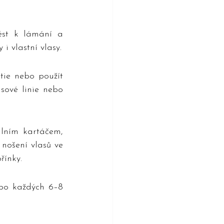
ést k lámání a 
i vlastní vlasy.
tie nebo použít 
sové linie nebo 
lním kartáčem, 
nošení vlasů ve 
řínky.
po každých 6–8 