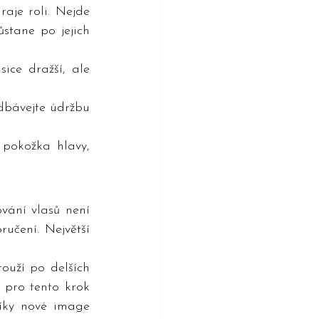
aje roli. Nejde 
stane po jejich 
ice dražší, ale 
dbávejte údržbu 
pokožka hlavy, 
vání vlasů není 
čení. Největší 
ouží po delších 
 pro tento krok 
íky nové image 