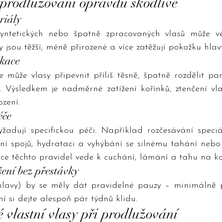
prodlužování opravdu škodlivé
riály
 syntetických nebo špatně zpracovaných vlasů může v
 jsou těžší, méně přirozené a více zatěžují pokožku hlavy 
ikace
může vlasy připevnit příliš těsně, špatně rozdělit par
. Výsledkem je nadměrné zatížení kořínků, ztenčení vla
zení.
éče
yžadují specifickou péči. Například rozčesávání speciá
ní spojů, hydrataci a vyhýbání se silnému tahání nebo 
ce těchto pravidel vede k cuchání, lámání a tahu na ko
ení bez přestávky
hlavy) by se měly dát pravidelné pauzy – minimálně 
í si dejte alespoň pár týdnů klidu.
é vlastní vlasy při prodlužování