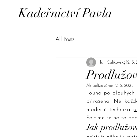
Kadeřnictví Pavla
All Posts
Jan Čelikovský
12. 5.
Prodlužová
Aktualizováno:
12. 5. 2025
Touha po dlouhých, 
přirozená. Ne kaž
moderní technika 
p
Pojďme se na to podí
Jak prodlužov