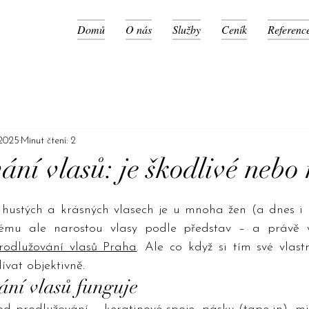
Domů
O nás
Služby
Ceník
Referenc
 2025
Minut čtení: 2
ní vlasů: je škodlivé nebo 
hustých a krásných vlasech je u mnoha žen (a dnes i 
dému ale narostou vlasy podle představ – a právě
rodlužování vlasů Praha
. Ale co když si tím své vlastn
vat objektivně.
ání vlasů funguje