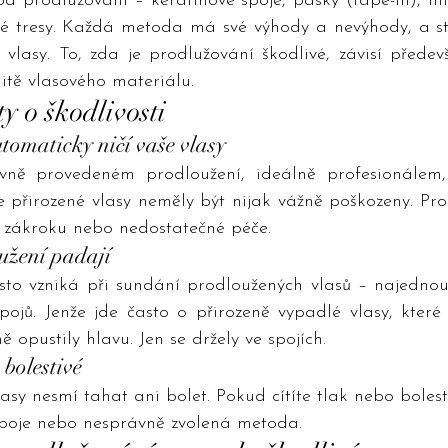
od prodlužování – keratinové spoje, pásky (tape-in), micr
vé tresy. Každá metoda má své výhody a nevýhody, a ste
vlasy. To, zda je prodlužování škodlivé, závisí předev
litě vlasového materiálu.
y o škodlivosti
tomaticky ničí vaše vlasy
vně provedeném prodloužení, ideálně profesionálem,
e přirozené vlasy neměly být nijak vážně poškozeny. Pr
 zákroku nebo nedostatečné péče.
oužení padají
asto vzniká při sundání prodloužených vlasů – najednou
 spojů. Jenže jde často o přirozeně vypadlé vlasy, kte
ě opustily hlavu. Jen se držely ve spojích.
 bolestivé
sy nesmí tahat ani bolet. Pokud cítíte tlak nebo bolest,
 spoje nebo nesprávně zvolená metoda.