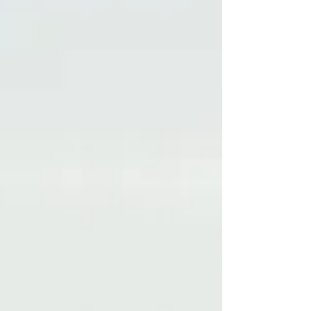
vysoké teploty mohou způsobit, že budou
po návratu z dovolené suché, lámavé a bez
života. Znamená to snad, že bychom se měli
koupání v moři vyhýbat? Rozhodně ne. Stačí
vědět, jak o vlasy správně pečovat před
koupáním, během dne i