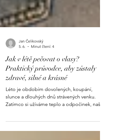
Jan Čelikovský
5. 6.
Minut čtení: 4
Jak v létě pečovat o vlasy?
Praktický průvodce, aby zůstaly
zdravé, silné a krásné
Léto je obdobím dovolených, koupání,
slunce a dlouhých dnů strávených venku.
Zatímco si užíváme teplo a odpočinek, naše
vlasy čelí celé řadě nepříznivých vlivů.