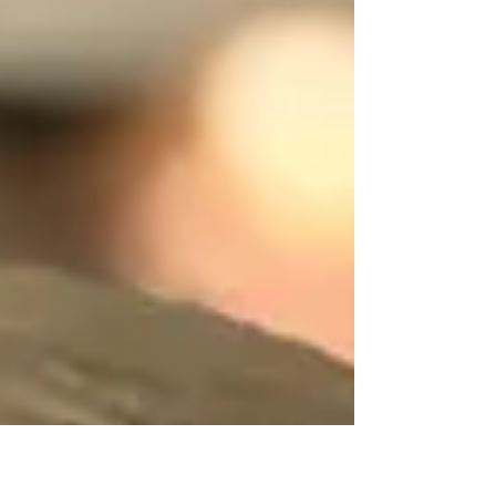
Intenzivní sluneční záření, chlorovaná voda v
bazénech, mořská sůl, vítr i častější mytí
mohou způsobit, že vlasy ztratí lesk, pružnost
a začnou se lámat nebo třepit. Dámské
kadeřnictví Praha 5 pro vás připravilo aktuální
rady, aby vaše vlasy přežily léto bez úhony.
Dobrou zprávou je, že správná letní péče
není nijak