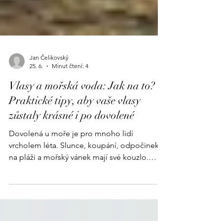
Jan Čelikovský
25. 6.
Minut čtení: 4
Vlasy a mořská voda: Jak na to?
Praktické tipy, aby vaše vlasy
zůstaly krásné i po dovolené
Dovolená u moře je pro mnoho lidí
vrcholem léta. Slunce, koupání, odpočinek
na pláži a mořský vánek mají své kouzlo.
Zatímco si však užíváme zasloužený relax,
naše vlasy dostávají pořádně zabrat. Slaná
mořská voda, intenzivní sluneční záření, vítr i